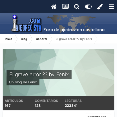
Inicio
Blog
General
El grave error ?? by Fenix
El grave error ?? by Fenix
Un blog de
Fenix
ARTÍCULOS
COMENTARIOS
LECTURAS
167
128
223341