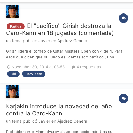
El "pacífico" Girish destroza la
Partida
Caro-Kann en 18 jugadas (comentada)
un tema publicó
Javier
en
Ajedrez General
Girish lidera el torneo de Qatar Masters Open con 4 de 4. Para
esos que dicen que su juego es "demasiado pacífico", una
muestra de que no es así contra un 2620: [pgn][Event "Qatar
November 30, 2014 at 03:53
4 respuestas
Masters Open 2014"] [site "Doha QAT"] [Date "2014.11.29"]
Giri
Caro-Kann
[Round "4.1"] [White "Giri, Anish"] [black "Oleksienko,...
Karjakin introduce la novedad del año
contra la Caro-Kann
un tema publicó
Javier
en
Ajedrez General
Probablemente Mamedyarov sigue conmocionado tras su