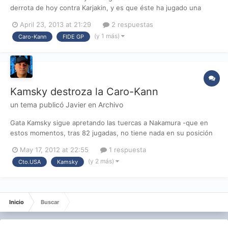
derrota de hoy contra Karjakin, y es que éste ha jugado una
novedad teórica impresionante. Un sacrificio de ésos en los que
April 23, 2013 at 21:29
2 respuestas
parece que no hay nada, "compensación posicional" quizás. La
(y 1 más)
Caro-Kann
FIDE GP
partida es digna de un profundo estudio puesto que toda la
var...
Kamsky destroza la Caro-Kann
un tema publicó
Javier
en
Archivo
Gata Kamsky sigue apretando las tuercas a Nakamura -que en
estos momentos, tras 82 jugadas, no tiene nada en su posición
con Lederman- con una espectacular victoria sobre Seirawan.
May 17, 2012 at 22:55
1 respuesta
Kamsky aprovechó la preparación que hizo para su participación
(y 2 más)
Cto.USA
Kamsky
en el torneo de candidatos de Kazán en 2011. Si Nak...
Inicio
Buscar