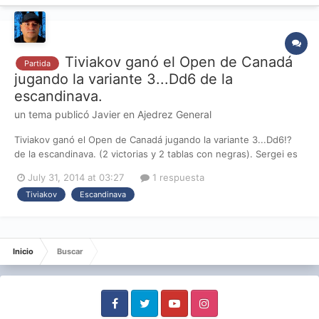
Tiviakov ganó el Open de Canadá
Partida
jugando la variante 3...Dd6 de la
escandinava.
un tema publicó
Javier
en
Ajedrez General
Tiviakov ganó el Open de Canadá jugando la variante 3...Dd6!?
de la escandinava. (2 victorias y 2 tablas con negras). Sergei es
el mayor experto mundial en esta variante y la juega contra
July 31, 2014 at 03:27
1 respuesta
cualquier rival independientemente de su elo. Hubo desempate
Tiviakov
Escandinava
por el título, pero en las rápidas ganó Tiviakov....
Inicio
Buscar
Facebook
Twitter
Youtube
Instagram