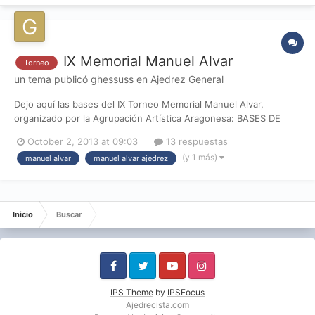
IX Memorial Manuel Alvar
Torneo
un tema publicó
ghessuss
en
Ajedrez General
Dejo aquí las bases del IX Torneo Memorial Manuel Alvar,
organizado por la Agrupación Artística Aragonesa: BASES DE
JUEGO 1º. Este Torneo se jugará en los locales de la Agrupación
October 2, 2013 at 09:03
13 respuestas
Artística Aragonesa de Zaragoza, sala “Santiago Tejero” Calle
(y 1 más)
manuel alvar
manuel alvar ajedrez
Lagasca, 21-23 por sistema copa, es decir, serán ronda...
Inicio
Buscar
Facebook
Twitter
Youtube
Instagram
IPS Theme
by
IPSFocus
Ajedrecista.com