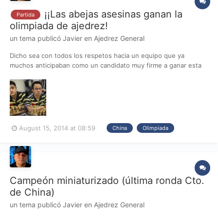
¡¡Las abejas asesinas ganan la
Partida
olimpiada de ajedrez!
un tema publicó
Javier
en
Ajedrez General
Dicho sea con todos los respetos hacia un equipo que ya
muchos anticipaban como un candidato muy firme a ganar esta
olimpiada de Tromso, ¡pero es que la camiseta parece elegida
precisamente con ese fin! (haz click para ampliar) De izquierda a
derecha: Ding Liren, 2 Wang Yue, Ni_Hua y Yangyi...
August 15, 2014 at 08:59
China
Olimpiada
Campeón miniaturizado (última ronda Cto.
de China)
un tema publicó
Javier
en
Ajedrez General