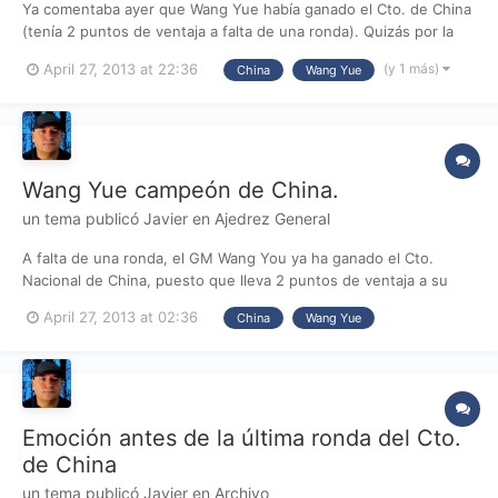
Ya comentaba ayer que Wang Yue había ganado el Cto. de China
(tenía 2 puntos de ventaja a falta de una ronda). Quizás por la
relajación que esto supone, en la partida del sábado, Wang Yue
(y 1 más)
April 27, 2013 at 22:36
China
Wang Yue
fue derrotado en tan solo 23 jugadas, la partida más corta del
torneo: [pgn][Event "ch-CHN 2013"] [site "X...
Wang Yue campeón de China.
un tema publicó
Javier
en
Ajedrez General
A falta de una ronda, el GM Wang You ya ha ganado el Cto.
Nacional de China, puesto que lleva 2 puntos de ventaja a su
seguidor más cercano. La edición de este año no ha sido
April 27, 2013 at 02:36
China
Wang Yue
particularmente fuerte: ausencias de su 2 jugadores más
fuertes: Wang Hao 2743 y Ding Liren 2707, este último jugando
en el...
Emoción antes de la última ronda del Cto.
de China
un tema publicó
Javier
en
Archivo