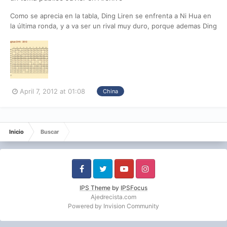
Como se aprecia en la tabla, Ding Liren se enfrenta a Ni Hua en
la última ronda, y a va ser un rival muy duro, porque ademas Ding
jugará con negras, mientras que Yue, que le acecha a medio
punto, llevará blancas en su encuentro. Es cierto que a Ni las
tablas o la victoria le dejan en el mismo siti...
April 7, 2012 at 01:08
China
Inicio
Buscar
Facebook
Twitter
Youtube
Instagram
IPS Theme
by
IPSFocus
Ajedrecista.com
Powered by Invision Community