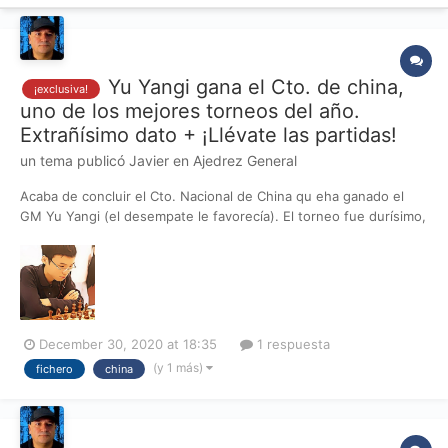
Yu Yangi gana el Cto. de china,
¡exclusiva!
uno de los mejores torneos del año.
Extrañísimo dato + ¡Llévate las partidas!
un tema publicó
Javier
en
Ajedrez General
Acaba de concluir el Cto. Nacional de China qu eha ganado el
GM Yu Yangi (el desempate le favorecía). El torneo fue durísimo,
con partidas verdaderamente buenas. Se ha dado un hecho
realmente sorprendente y extraño: en un cerrado con 12 de los
mejores jugadores del país, todos con e...
December 30, 2020 at 18:35
1 respuesta
(y 1 más)
fichero
china